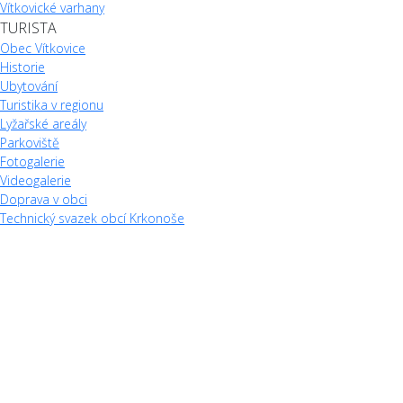
Vítkovické varhany
TURISTA
Obec Vítkovice
Historie
Ubytování
Turistika v regionu
Lyžařské areály
Parkoviště
Fotogalerie
Videogalerie
Doprava v obci
Technický svazek obcí Krkonoše