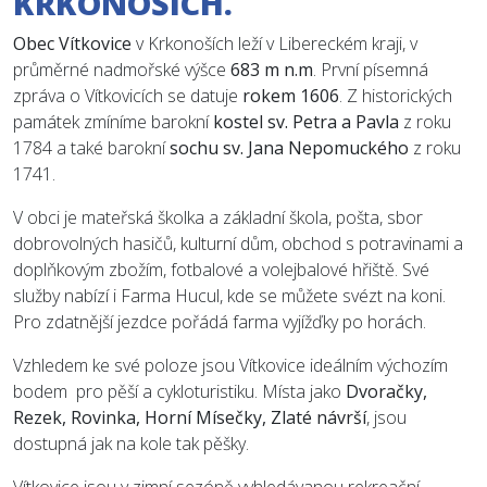
KRKONOŠÍCH.
Obec Vítkovice
v Krkonoších leží v Libereckém kraji, v
průměrné nadmořské výšce
683 m n.m
. První písemná
zpráva o Vítkovicích se datuje
rokem 1606
. Z historických
památek zmíníme barokní
kostel sv. Petra a Pavla
z roku
1784 a také barokní
sochu sv. Jana Nepomuckého
z roku
1741.
V obci je mateřská školka a základní škola, pošta, sbor
dobrovolných hasičů, kulturní dům, obchod s potravinami a
doplňkovým zbožím, fotbalové a volejbalové hřiště. Své
služby nabízí i Farma Hucul, kde se můžete svézt na koni.
Pro zdatnější jezdce pořádá farma vyjížďky po horách.
Vzhledem ke své poloze jsou Vítkovice ideálním výchozím
bodem pro pěší a cykloturistiku. Místa jako
Dvoračky,
Rezek, Rovinka, Horní Mísečky, Zlaté návrší
, jsou
dostupná jak na kole tak pěšky.
Vítkovice jsou v zimní sezóně vyhledávanou rekreační