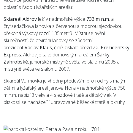
oblastí s řadou lyžařských areálů:
Skiareál Aldrov
leží v nadmořské výšce
733 m n.m
. a
čtyřsedačková lanovka s červenou a modrou sjezdovkou
překoná výškový rozdíl 135metrů. Místní se pyšní
skutečností, že otvírání lanovky se zůčastnil
prezident
Václav Klaus
, čímž získala přezdívku
Prezidentský
Express
. Aldrov je také domovským areálem
Šárky
Záhrobské
, juniorské mistryně světa ve slalomu 2005 a
mistryně světa ve slalomu 2007.
Skiareál Vurmovka je vhodný především pro rodiny s malými
dětmi a lyžařský areál Janova Hora v nadmořské výšce 750
m n.m. nabízí 3 vleky a 4 sjezdové tratě a dětský vlek. V
blízkosti se nacházejí i upravované běžecké tratě a okruhy.
+