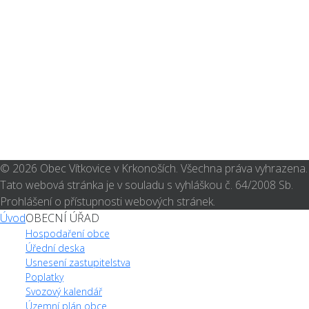
© 2026 Obec Vítkovice v Krkonoších. Všechna práva vyhrazena.
Tato webová stránka je v souladu s vyhláškou č. 64/2008 Sb.
Prohlášení o přístupnosti webových stránek.
Úvod
OBECNÍ ÚŘAD
Hospodaření obce
Úřední deska
Usnesení zastupitelstva
Poplatky
Svozový kalendář
Územní plán obce