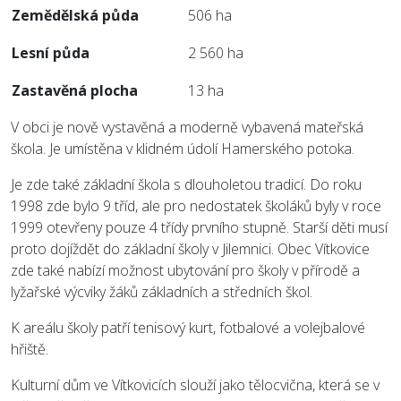
Zemědělská půda
506 ha
Lesní půda
2 560 ha
Zastavěná plocha
13 ha
V obci je nově vystavěná a moderně vybavená mateřská
škola. Je umístěna v klidném údolí Hamerského potoka.
Je zde také základní škola s dlouholetou tradicí. Do roku
1998 zde bylo 9 tříd, ale pro nedostatek školáků byly v roce
1999 otevřeny pouze 4 třídy prvního stupně. Starší děti musí
proto dojíždět do základní školy v Jilemnici. Obec Vítkovice
zde také nabízí možnost ubytování pro školy v přírodě a
lyžařské výcviky žáků základních a středních škol.
K areálu školy patří tenisový kurt, fotbalové a volejbalové
hřiště.
Kulturní dům ve Vítkovicích slouží jako tělocvična, která se v